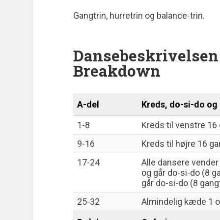
Gangtrin, hurretrin og balance-trin.
Dansebeskrivelsen 
Breakdown
A-del
Kreds, do-si-do o
1-8
Kreds til venstre 16 
9-16
Kreds til højre 16 ga
17-24
Alle dansere vende
og går do-si-do (8 g
går do-si-do (8 gangt
25-32
Almindelig kæde 1 o