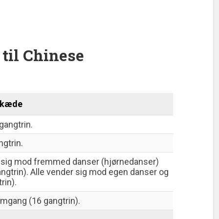
til Chinese
g kæde
gangtrin.
ngtrin.
r sig mod fremmed danser (hjørnedanser)
angtrin). Alle vender sig mod egen danser og
rin).
mgang (16 gangtrin).