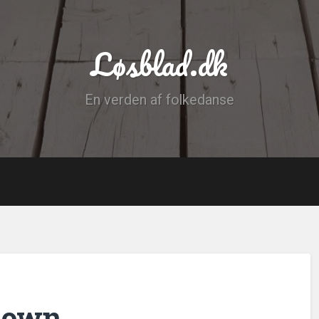
Løsblad.dk
En verden af folkedanse
down