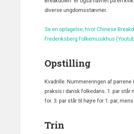
Breakdown” er også navnet på en kvik s
diverse ungdomsstævner.
Se en optagelse, hvor Chinese Breakdo
Frederiksberg Folkemusikhus (Youtu
Opstilling
Kvadrille. Nummereringen af parrene i
praksis i dansk folkedans. 1. par står 
for. 3. par står til højre for 1. par, men
Trin