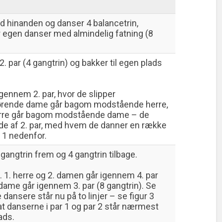
d hinanden og danser 4 balancetrin,
r egen danser med almindelig fatning (8
. par (4 gangtrin) og bakker til egen plads
gennem 2. par, hvor de slipper
ørende dame går bagom modstående herre,
rre går bagom modstående dame – de
ide af 2. par, med hvem de danner en række
r 1 nedenfor.
4 gangtrin frem og 4 gangtrin tilbage.
u. 1. herre og 2. damen går igennem 4. par
dame går igennem 3. par (8 gangtrin). Se
e dansere står nu på to linjer – se figur 3
t danserne i par 1 og par 2 står nærmest
ads.