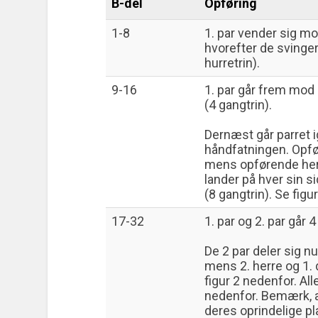
B-del
Opføring
1-8
1. par vender sig mo
hvorefter de svinge
hurretrin).
9-16
1. par går frem mod 2
(4 gangtrin).
Dernæst går parret i
håndfatningen. Opf
mens opførende he
lander på hver sin s
(8 gangtrin). Se figu
17-32
1. par og 2. par går 
De 2 par deler sig n
mens 2. herre og 1. 
figur 2 nedenfor. All
nedenfor. Bemærk, a
deres oprindelige pl