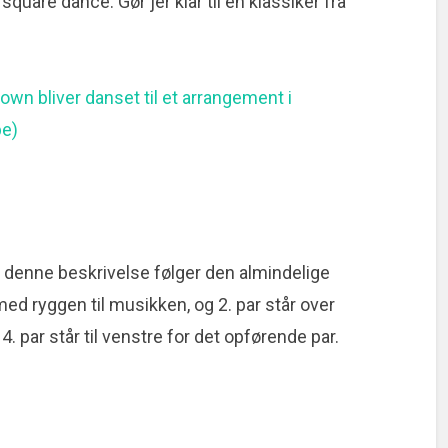
quare dance. Gør jer klar til en klassiker fra
wn bliver danset til et arrangement i
be)
 denne beskrivelse følger den almindelige
med ryggen til musikken, og 2. par står over
s 4. par står til venstre for det opførende par.