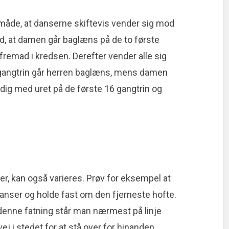
måde, at danserne skiftevis vender sig mod
, at damen går baglæns på de to første
fremad i kredsen. Derefter vender alle sig
gangtrin går herren baglæns, mens damen
dig med uret på de første 16 gangtrin og
r, kan også varieres. Prøv for eksempel at
anser og holde fast om den fjerneste hofte.
 denne fatning står man nærmest på linje
j i stedet for at stå over for hinanden.