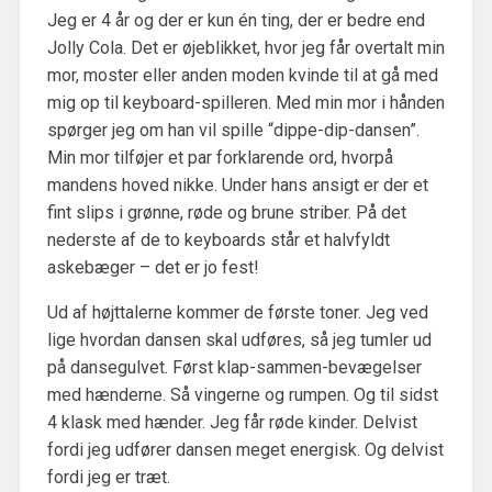
Jeg er 4 år og der er kun én ting, der er bedre end
Jolly Cola. Det er øjeblikket, hvor jeg får overtalt min
mor, moster eller anden moden kvinde til at gå med
mig op til keyboard-spilleren. Med min mor i hånden
spørger jeg om han vil spille “dippe-dip-dansen”.
Min mor tilføjer et par forklarende ord, hvorpå
mandens hoved nikke. Under hans ansigt er der et
fint slips i grønne, røde og brune striber. På det
nederste af de to keyboards står et halvfyldt
askebæger – det er jo fest!
Ud af højttalerne kommer de første toner. Jeg ved
lige hvordan dansen skal udføres, så jeg tumler ud
på dansegulvet. Først klap-sammen-bevægelser
med hænderne. Så vingerne og rumpen. Og til sidst
4 klask med hænder. Jeg får røde kinder. Delvist
fordi jeg udfører dansen meget energisk. Og delvist
fordi jeg er træt.