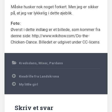
Måske husker nok noget forkert. Men jeg er sikker
på, at jeg var lykkelig i dette øjeblik.
Foto:
Øverst i dette indlæg er et billede, som kommer fra
denne side: http://www.wikihow.com/Do-the-
Chicken-Dance. Billedet er udgivet under CC-licens.
9.
Kredsdans
,
Mixer
,
Pardans
april
2017
Indlægsnavigation
Kvadrille fra Landskrona
My little girl
Skriv et svar