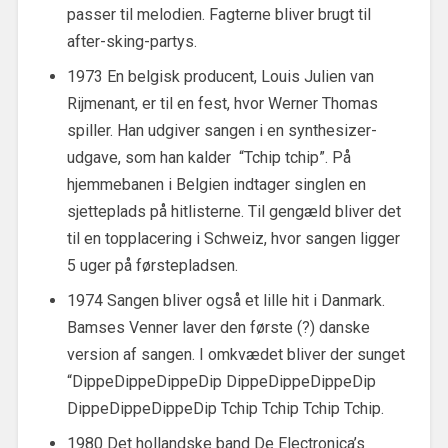
passer til melodien. Fagterne bliver brugt til
after-sking-partys.
1973 En belgisk producent, Louis Julien van
Rijmenant, er til en fest, hvor Werner Thomas
spiller. Han udgiver sangen i en synthesizer-
udgave, som han kalder “Tchip tchip”. På
hjemmebanen i Belgien indtager singlen en
sjetteplads på hitlisterne. Til gengæld bliver det
til en topplacering i Schweiz, hvor sangen ligger
5 uger på førstepladsen.
1974 Sangen bliver også et lille hit i Danmark.
Bamses Venner laver den første (?) danske
version af sangen. I omkvædet bliver der sunget
“DippeDippeDippeDip DippeDippeDippeDip
DippeDippeDippeDip Tchip Tchip Tchip Tchip.
1980 Det hollandske band De Electronica’s