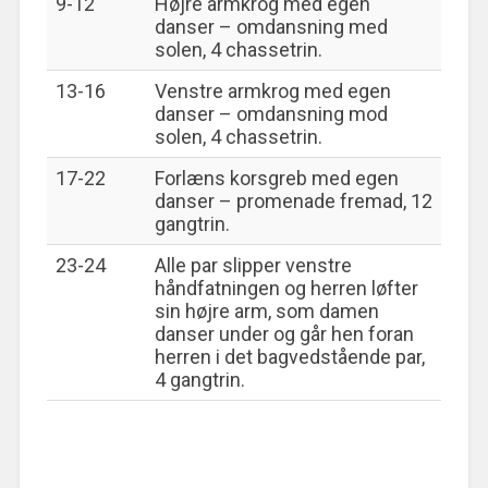
9-12
Højre armkrog med egen
danser – omdansning med
solen, 4 chassetrin.
13-16
Venstre armkrog med egen
danser – omdansning mod
solen, 4 chassetrin.
17-22
Forlæns korsgreb med egen
danser – promenade fremad, 12
gangtrin.
23-24
Alle par slipper venstre
håndfatningen og herren løfter
sin højre arm, som damen
danser under og går hen foran
herren i det bagvedstående par,
4 gangtrin.