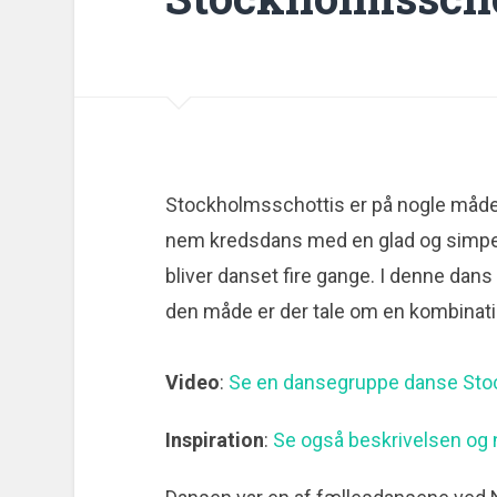
Stockholmsschottis er på nogle måder 
nem kredsdans med en glad og simpel
bliver danset fire gange. I denne dan
den måde er der tale om en kombinati
Video
:
Se en d
ansegruppe danse Sto
Inspiration
:
Se også beskrivelsen og n