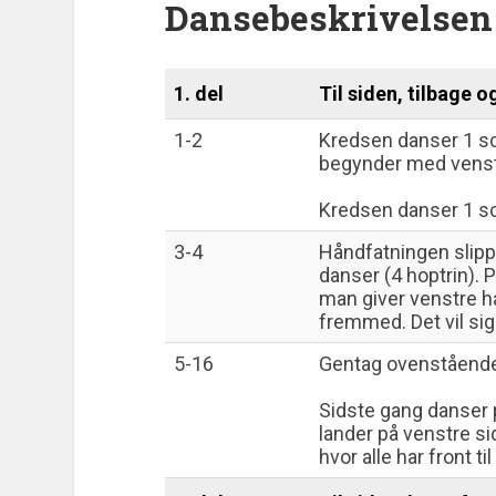
Dansebeskrivelsen 
1. del
Til siden, tilbage o
1-2
Kredsen danser 1 sc
begynder med venst
Kredsen danser 1 sc
3-4
Håndfatningen slipp
danser (4 hoptrin). P
man giver venstre hå
fremmed. Det vil sige
5-16
Gentag ovenstående
Sidste gang danser p
lander på venstre si
hvor alle har front ti