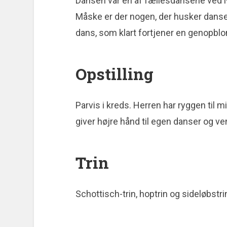
Dansen var en af fællesdansene ved N
Måske er der nogen, der husker danse
dans, som klart fortjener en genopblo
Opstilling
Parvis i kreds. Herren har ryggen til 
giver højre hånd til egen danser og v
Trin
Schottisch-trin, hoptrin og sideløbstri