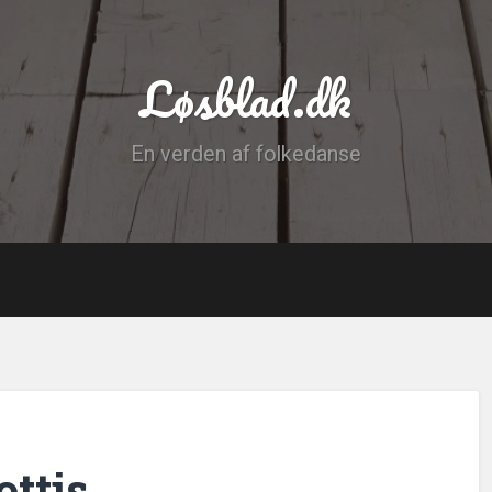
Løsblad.dk
En verden af folkedanse
ttis