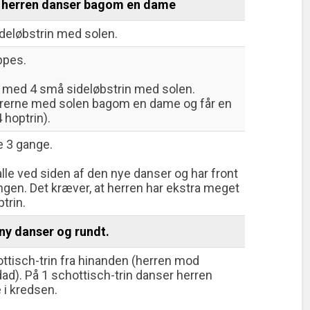
er herren danser bagom en dame
deløbstrin med solen.
ppes.
 med 4 små sideløbstrin med solen.
rrerne med solen bagom en dame og får en
 hoptrin).
 3 gange.
alle ved siden af den nye danser og har front
ngen. Det kræver, at herren har ekstra meget
trin.
ny danser og rundt.
ttisch-trin fra hinanden (herren mod
d). På 1 schottisch-trin danser herren
 i kredsen.