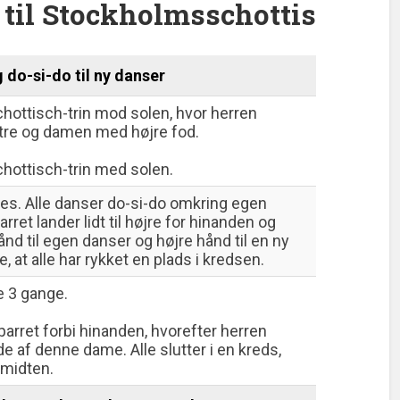
til Stockholmsschottis
g do-si-do til ny danser
hottisch-trin mod solen, hvor herren
re og damen med højre fod.
hottisch-trin med solen.
es. Alle danser do-si-do omkring egen
arret lander lidt til højre for hinanden og
nd til egen danser og højre hånd til en ny
, at alle har rykket en plads i kredsen.
 3 gange.
arret forbi hinanden, hvorefter herren
de af denne dame. Alle slutter i en kreds,
l midten.