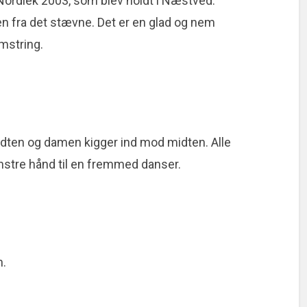
ordlek 2003, som blev holdt i Næstved.
n fra det stævne. Det er en glad og nem
mstring.
midten og damen kigger ind mod midten. Alle
enstre hånd til en fremmed danser.
n.