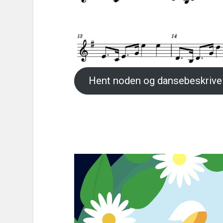
Hent noden og dansebeskrivel