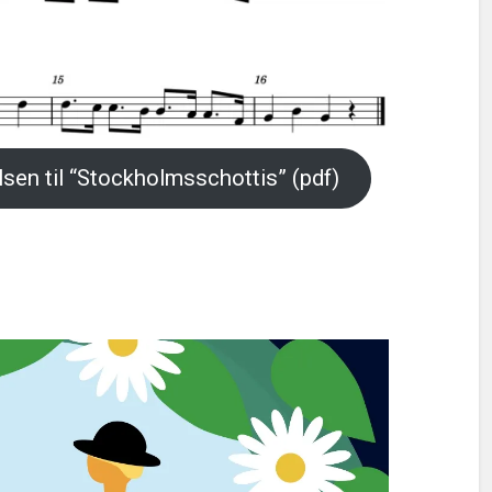
sen til “Stockholmsschottis” (pdf)