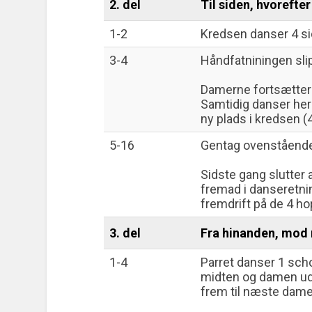
2. del
Til siden, hvoreft
1-2
Kredsen danser 4 si
3-4
Håndfatniningen sli
Damerne fortsætter
Samtidig danser he
ny plads i kredsen (4
5-16
Gentag ovenstående
Sidste gang slutter 
fremad i danseretni
fremdrift på de 4 hop
3. del
Fra hinanden, mod 
1-4
Parret danser 1 scho
midten og damen uda
frem til næste dame