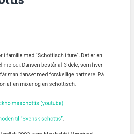
i familie med “Schottisch i ture”. Det er en
 melodi. Dansen består af 3 dele, som hver
s får man danset med forskellige partnere. På
on af en mixer og en schottisch.
ckholmsschottis (youtube)
.
oden til “Svensk schottis”
.