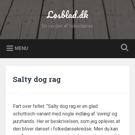
Gå
til
Løsblad.dk
Søg
indhold
En verden af folkedanse
MENU
Salty dog rag
Fart over feltet. “Salty dog rag er en glad
schottisch-variant med nogle indlæg af ‘swing’ og
jazzhands. Her er beskrivelsen, som jeg oplever, at
den bliver danset i folkedansekredse. Men du kan