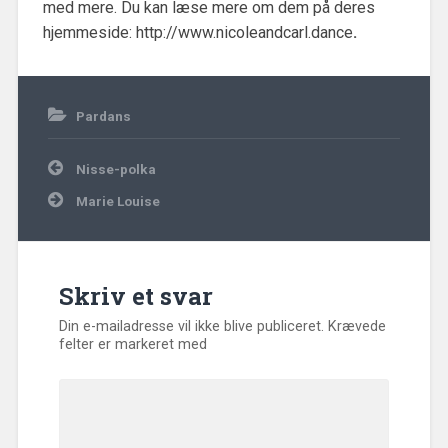
med mere. Du kan læse mere om dem på deres
hjemmeside: http://www.nicoleandcarl.dance
.
1.
Pardans
januar
2021
Indlægsnavigation
Nisse-polka
Marie Louise
Skriv et svar
Din e-mailadresse vil ikke blive publiceret.
Krævede
felter er markeret med