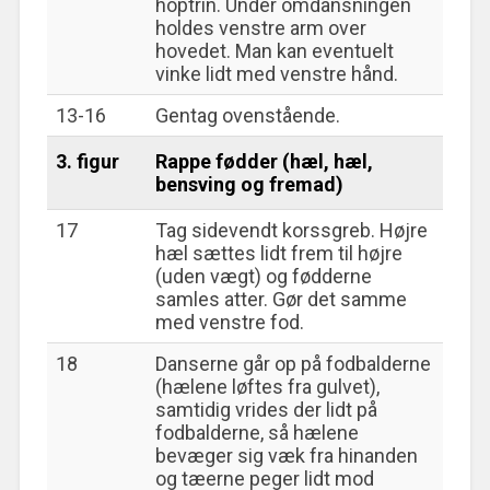
hoptrin. Under omdansningen
holdes venstre arm over
hovedet. Man kan eventuelt
vinke lidt med venstre hånd.
13-16
Gentag ovenstående.
3. figur
Rappe fødder (hæl, hæl,
bensving og fremad)
17
Tag sidevendt korssgreb. Højre
hæl sættes lidt frem til højre
(uden vægt) og fødderne
samles atter. Gør det samme
med venstre fod.
18
Danserne går op på fodbalderne
(hælene løftes fra gulvet),
samtidig vrides der lidt på
fodbalderne, så hælene
bevæger sig væk fra hinanden
og tæerne peger lidt mod